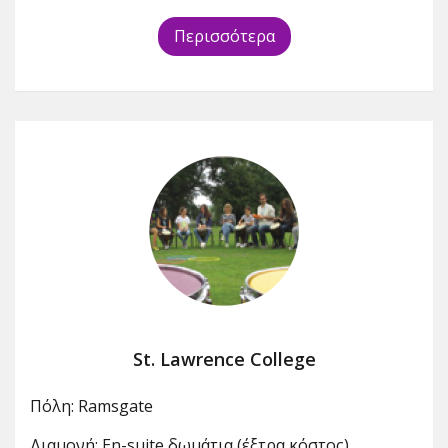
Περισσότερα
St. Lawrence College
Πόλη: Ramsgate
Διαμονή: En-suite δωμάτια (έξτρα κόστος)